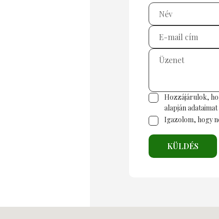
Hozzájárulok, ho
alapján adataimat 
Igazolom, hogy n
KÜLDÉS