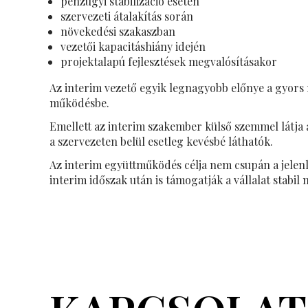
pénzügyi stabilizáció esetén
szervezeti átalakítás során
növekedési szakaszban
vezetői kapacitáshiány idején
projektalapú fejlesztések megvalósításakor
Az interim vezető egyik legnagyobb előnye a gyors 
működésbe.
Emellett az interim szakember külső szemmel látja 
a szervezeten belül esetleg kevésbé láthatók.
Az interim együttműködés célja nem csupán a jelenle
interim időszak után is támogatják a vállalat stabil