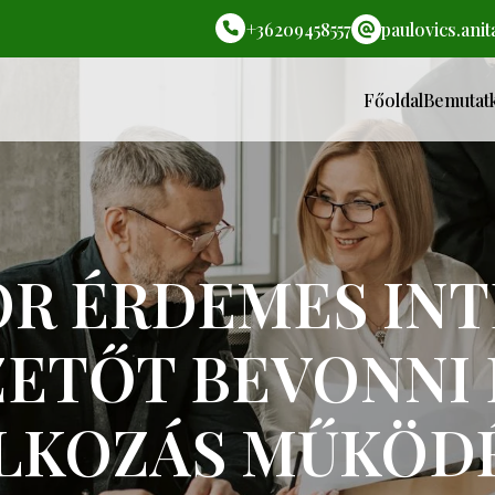
+36209458557
paulovics.ani
Főoldal
Bemutat
R ÉRDEMES IN
ZETŐT BEVONNI 
LKOZÁS MŰKÖD