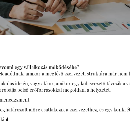
evonni egy vállalkozás működésébe?
tek adódnak, amikor a meglévő szervezeti struktúra már nem k
akulás idején, vagy akkor, amikor egy kulcsvezető távozik a v
próbálja belső erőforrásokkal megoldani a helyzetet.
m menedzsment.
eghatározott időre csatlakozik a szervezethez, és egy konkrét
dául: