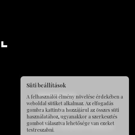
Süti beállítások
Elérhetőségek
A felhasználói élmény növelése érdekében a
weboldal sütiket alkalmaz. Az elfogadás
2600 Vác, Dózsa György út 66.
gombra kattintva hozzájárul az összes süti
használatához, ugyanakkor a szerkesztés
+36209458557
gombot választva lehetősége van ezeket
paulovics.anita@bpaconsulting.hu
testreszabni.