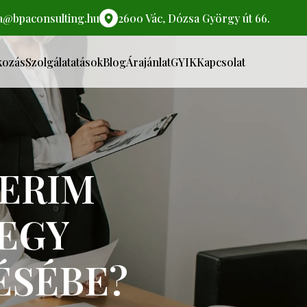
ta@bpaconsulting.hu
2600 Vác, Dózsa György út 66.
kozás
Szolgálatatások
Blog
Árajánlat
GYIK
Kapcsolat
TERIM
EGY
ÉSÉBE?